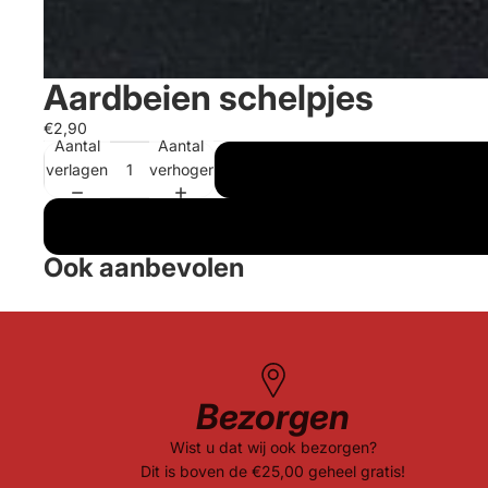
Aardbeien schelpjes
€2,90
Aantal
Aantal
verlagen
verhogen
Ook aanbevolen
Bezorgen
Wist u dat wij ook bezorgen?
Dit is boven de €25,00 geheel gratis!