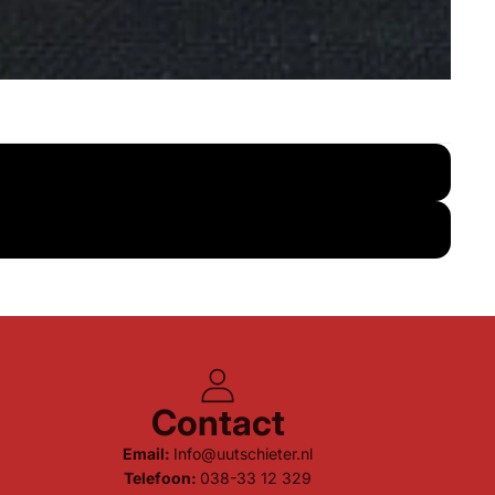
Contact
Email:
Info@uutschieter.nl
Telefoon:
038-33 12 329