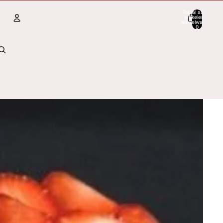
Totaal aantal
artikelen in
winkelwagen:
0
Account
Andere inlogopties
Bestellingen
Profiel